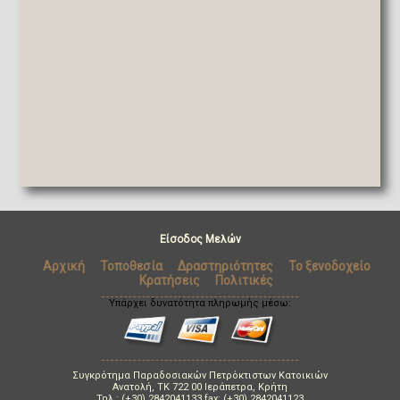
Είσοδος Μελών
Αρχική
Τοποθεσία
Δραστηριότητες
Το ξενοδοχείο
Κρατήσεις
Πολιτικές
Υπάρχει δυνατότητα πληρωμής μέσω:
Συγκρότημα Παραδοσιακών Πετρόκτιστων Κατοικιών
Ανατολή, TK 722 00 Ιεράπετρα, Κρήτη
Τηλ.: (+30) 2842041133 fax: (+30) 2842041123