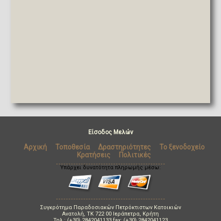
Είσοδος Μελών
Αρχική
Τοποθεσία
Δραστηριότητες
Το ξενοδοχείο
Κρατήσεις
Πολιτικές
Υπάρχει δυνατότητα πληρωμής μέσω:
Συγκρότημα Παραδοσιακών Πετρόκτιστων Κατοικιών
Ανατολή, TK 722 00 Ιεράπετρα, Κρήτη
Τηλ.: (+30) 2842041133 fax: (+30) 2842041123