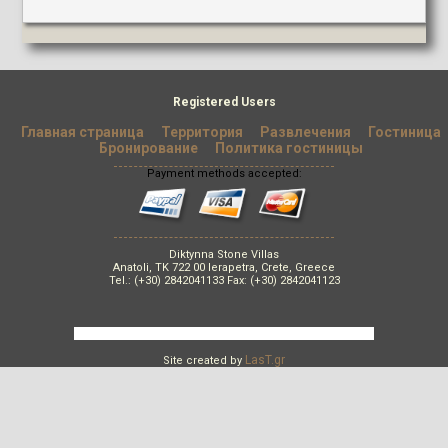
Registered Users
Главная страница
Территория
Развлечения
Гостиница
Бронирование
Политика гостиницы
Payment methods accepted:
Diktynna Stone Villas
Anatoli, TK 722 00 Ierapetra, Crete, Greece
Tel.: (+30) 2842041133 Fax: (+30) 2842041123
LasT.gr
Site created by